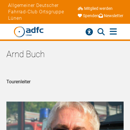
Allgemeiner Deutscher
Mitglied werden
Fahrrad-Club Ortsgruppe
Spenden
Newsletter
Lünen
Arnd Buch
Tourenleiter