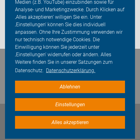
Medien (z.B. YouTube) einzubinden sowie für
Analyse- und Marketingzwecke. Durch Klicken auf
ADFC Lünen
‚Alles akzeptieren‘ willigen Sie ein. Unter
Sei dabei
‚Einstellungen‘ können Sie dies individuell
anpassen. Ohne Ihre Zustimmung verwenden wir
Login
nur technisch notwendige Cookies. Die
Einwilligung können Sie jederzeit unter
‚Einstellungen‘ widerrufen oder ändern. Alles
Bleiben Sie in Kontakt
Weitere finden Sie in unserer Satzungen zum
Datenschutz.
Datenschutzerklärung.
Ablehnen
Einstellungen
Impressum
Datenschutz
Cookie-Einstellungen
Alles akzeptieren