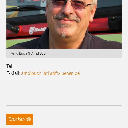
Arnd Buch © Arnd Buch
Tel.:
E-Mail:
arnd.buch [at] adfc-luenen.de
Drucken