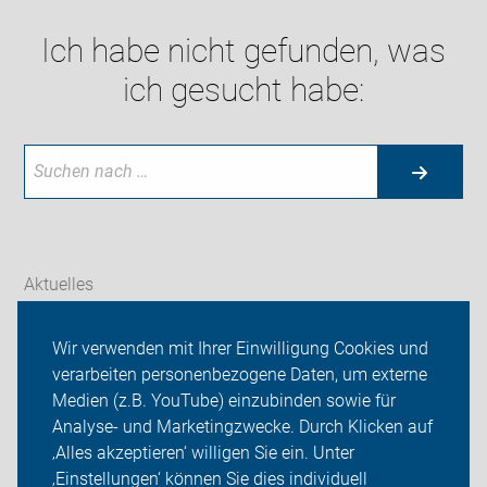
Ich habe nicht gefunden, was
ich gesucht habe:
Aktuelles
Themen
Wir verwenden mit Ihrer Einwilligung Cookies und
verarbeiten personenbezogene Daten, um externe
Radtouren
Medien (z.B. YouTube) einzubinden sowie für
Analyse- und Marketingzwecke. Durch Klicken auf
ADFC Lünen
‚Alles akzeptieren‘ willigen Sie ein. Unter
Sei dabei
‚Einstellungen‘ können Sie dies individuell